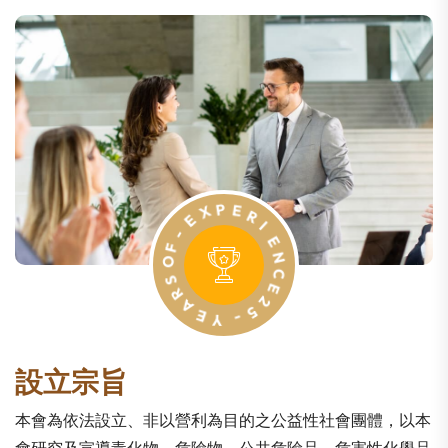
X
P
E
E
R
-
I
F
O
E
N
S
R
C
A
E
2
E
5
Y
-
設立宗旨
本會為依法設立、非以營利為目的之公益性社會團體，以本
會研究及宣導毒化物、危險物、公共危險品、危害性化學品