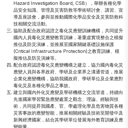
Hazard Investigation Board, CSB），舉辦各種化學
品安全知識、管理及災害防救等學術研討會、講習、宣
導及座談會，參與並推動國際化學品安全及災害防救科
技相關交流活動。
協助及配合政府認證之毒化災應變訓練機構，共同提升
國內人員毒化災應變教育訓練，著重虛實境整合之模擬
推估及防災演練，並推展至國家關鍵基礎設施保護
(Critical Infrastructure Protection)之教育訓練、模
擬推估及防災演練等。
配合政府認證毒化災應變機構之建立，協力國內毒化災
應變人員與各界政府、學研及企業界之溝通管道，推展
企業化應變機構，協助我國政府、學研單位及企業應對
毒化災及各種化學品之事故。
建立與國內外化災應變及學研機構之交流管道，持續向
先進國家學習緊急應變處置之觀念、理論、經驗與技
術，共同提昇我國產、官、學處理化學及危害物質各種
災害事故的應變智能，推展相關經驗及技術至開發中及
新興經濟國家，結合其學研單位發展海外教育訓練及應
變能量。