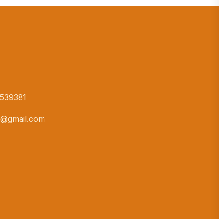
-539381
2@gmail.com